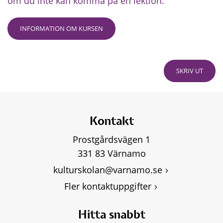
om du inte kan komma på en lektion.
INFORMATION OM KURSEN
SKRIV UT
Kontakt
Prostgårdsvägen 1
331 83 Värnamo
kulturskolan@varnamo.se
Fler kontaktuppgifter
Hitta snabbt