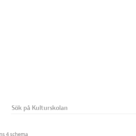
mo.se
Vad
vill
du
söka
på?
ns 4 schema