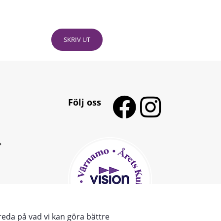
SKRIV UT
Följ oss
reda på vad vi kan göra bättre