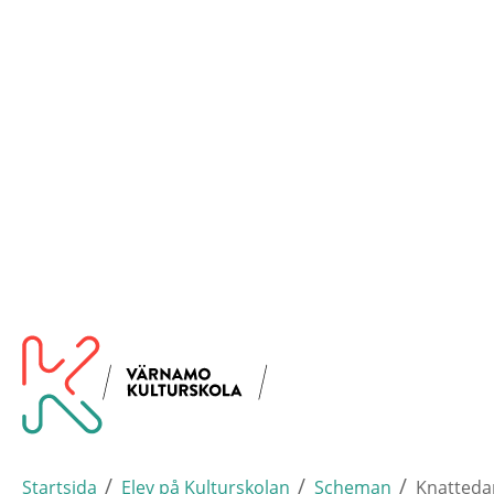
Hoppa
Varna
Till startsidan
till
huvudinnehållet
/
/
/
Startsida
Elev på Kulturskolan
Scheman
Knatteda