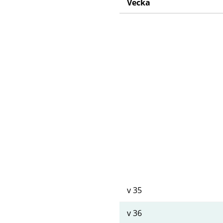
Vecka
Schema
v 35
v 36