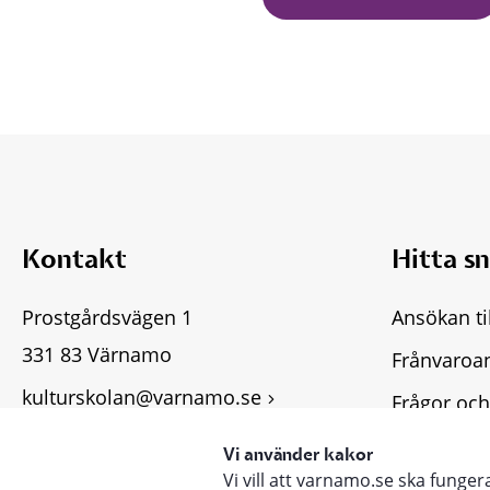
Kontakt
Hitta s
Prostgårdsvägen 1
Ansökan ti
331 83 Värnamo
Frånvaroa
kulturskolan@varnamo.se
Frågor och
Fler kontaktuppgifter
Tillgängli
Vi använder kakor
Vi vill att varnamo.se ska funge
Lämna syn