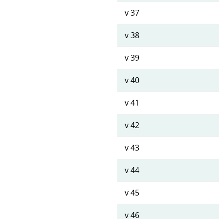
v 37
v 38
v 39
v 40
v 41
v 42
v 43
v 44
v 45
v 46