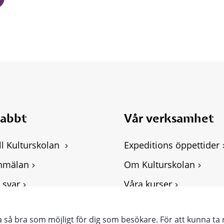
nabbt
Vår verksamhet
ll Kulturskolan 
Expeditions öppettider
nmälan
Om Kulturskolan
 svar
Våra kurser
ghetsredogörelse
Personuppgifter, GDPR
ra så bra som möjligt för dig som besökare. För att kunna ta 
punkter