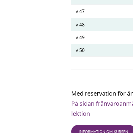
v 47
v 48
v 49
v 50
Med reservation för ä
På sidan frånvaroanmä
lektion
INFORMATION OM KURSEN