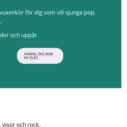
vuxenkör för dig som vill sjunga pop, 
.
ålder och uppåt
ANMÄL DIG SOM 
NY ELEV
 visor och rock.