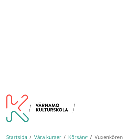
Hoppa
Varna
Till startsidan
till
huvudinnehållet
/
/
/
Startsida
Våra kurser
Körsång
Vuxenkören