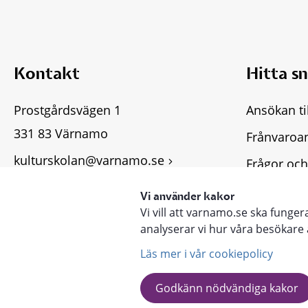
Kontakt
Hitta s
Prostgårdsvägen 1
Ansökan ti
331 83 Värnamo
Frånvaroa
kulturskolan@varnamo.se
Frågor och
Fler kontaktuppgifter
Tillgängli
Vi använder kakor
Vi vill att varnamo.se ska funge
Lämna syn
analyserar vi hur våra besökar
Läs mer i vår cookiepolicy
Godkänn nödvändiga kakor