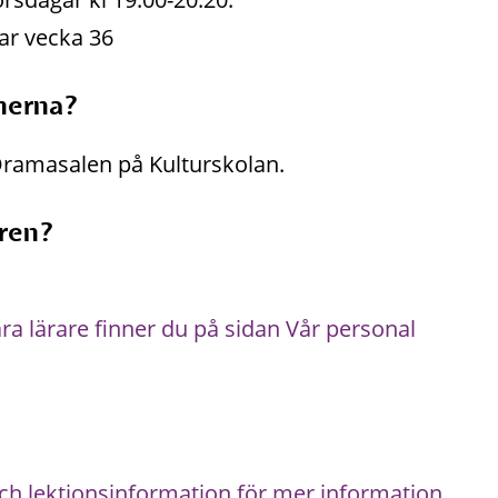
ar vecka 36
onerna?
 Dramasalen på Kulturskolan.
aren?
åra lärare finner du på sidan Vår personal
och lektionsinformation för mer information