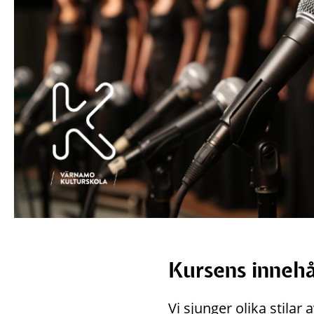
Kursens innehå
Vi sjunger olika stilar