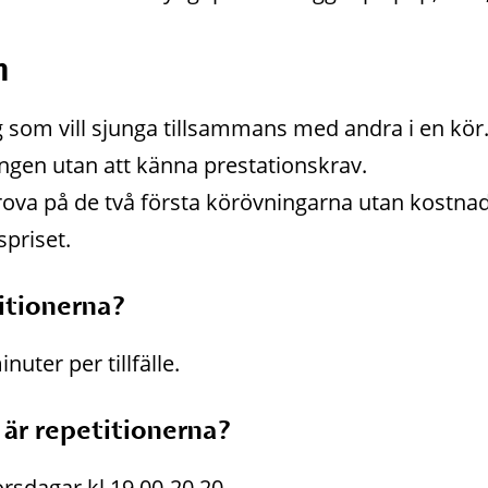
n
g som vill sjunga tillsammans med andra i en kör. 
ången utan att känna prestationskrav. 
rova på de två första körövningarna utan kostnad.
spriset.
titionerna?
nuter per tillfälle.
 är repetitionerna?
orsdagar kl 19.00-20.20.