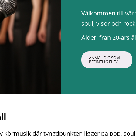
Välkommen till vår 
soul, visor och rock
Ålder: från 20-års 
ANMÄL DIG SOM 
BEFINTLIG ELEV
ll
 av körmusik där tyngdpunkten ligger på pop, soul,