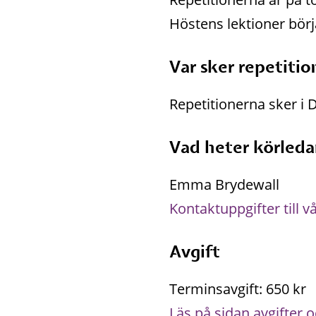
Höstens lektioner börj
Var sker repetiti
Repetitionerna sker i
Vad heter körled
Emma Brydewall
Kontaktuppgifter till v
Avgift
Terminsavgift: 650 kr 
Läs på sidan avgifter 