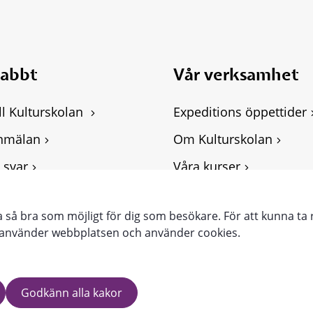
nabbt
Vår verksamhet
ll Kulturskolan 
Expeditions öppettider
nmälan
Om Kulturskolan
 svar
Våra kurser
ghetsredogörelse
Personuppgifter, GDPR
ra så bra som möjligt för dig som besökare. För att kunna ta 
punkter
e använder webbplatsen och använder cookies.
Godkänn alla kakor