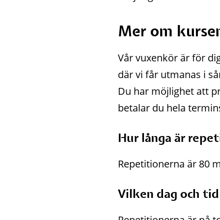
Mer om kurse
Vår vuxenkör är för di
där vi får utmanas i s
Du har möjlighet att p
betalar du hela termin
Hur långa är repe
Repetitionerna är 80 mi
Vilken dag och tid
Repetitionerna är på t