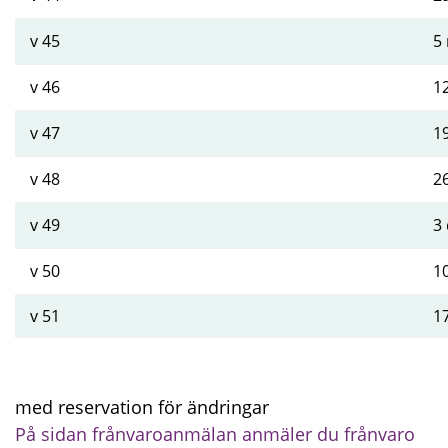
v 45
5
v 46
1
v 47
1
v 48
2
v 49
3
v 50
1
v 51
1
med reservation för ändringar
På sidan frånvaroanmälan anmäler du frånvaro 