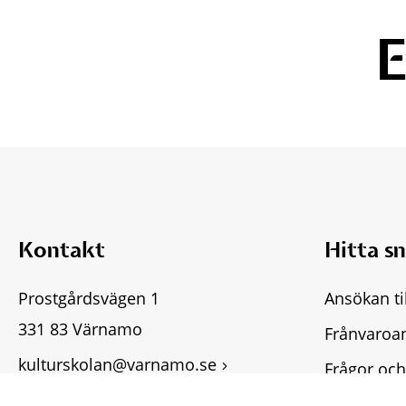
Kontakt
Hitta s
Prostgårdsvägen 1
Ansökan ti
331 83 Värnamo
Frånvaroa
kulturskolan@varnamo.se
Frågor och
Fler kontaktuppgifter
Tillgängli