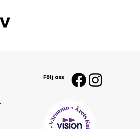
v
Följ oss