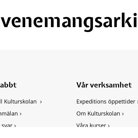
Evenemangsarki
nabbt
Vår verksamhet
ll Kulturskolan 
Expeditions öppettider
nmälan
Om Kulturskolan
 svar
Våra kurser
ghetsredogörelse
Personuppgifter, GDPR