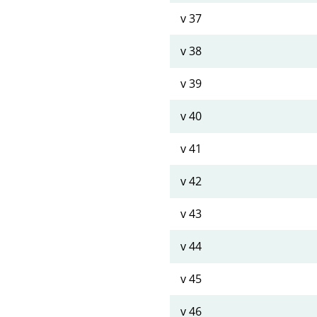
v 37
v 38
v 39
v 40
v 41
v 42
v 43
v 44
v 45
v 46