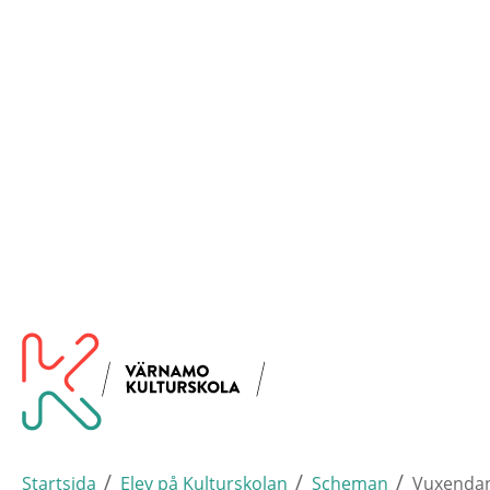
Hoppa
Varna
Till startsidan
till
huvudinnehållet
/
/
/
Startsida
Elev på Kulturskolan
Scheman
Vuxenda