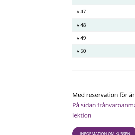
v 47
v 48
v 49
v 50
Med reservation för ä
På sidan frånvaroanmä
lektion
INFORMATION OM KURSEN