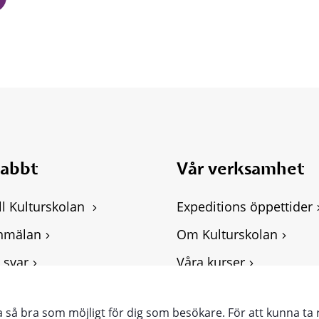
nabbt
Vår verksamhet
ll Kulturskolan 
Expeditions öppettider
nmälan
Om Kulturskolan
 svar
Våra kurser
ghetsredogörelse
Personuppgifter, GDPR
ra så bra som möjligt för dig som besökare. För att kunna ta 
punkter