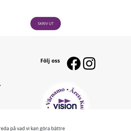
SKRIV UT
Följ oss
reda på vad vi kan göra bättre