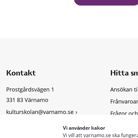
Kontakt
Hitta s
Prostgårdsvägen 1
Ansökan ti
331 83 Värnamo
Frånvaroa
kulturskolan@varnamo.se
Frågor och
Fler kontaktuppgifter
Tillgängli
Vi använder kakor
Vi vill att varnamo.se ska funge
Lämna syn