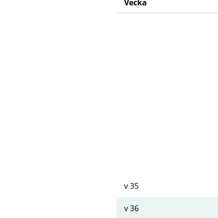
Vecka
Schema
v 35
v 36