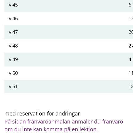
v 45
6
v 46
1
v 47
2
v 48
2
v 49
4
v 50
1
v 51
1
med reservation för ändringar
På sidan frånvaroanmälan anmäler du frånvaro 
om du inte kan komma på en lektion.