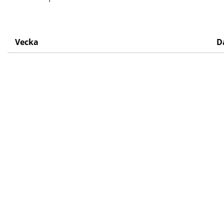
Vecka
D
Schema