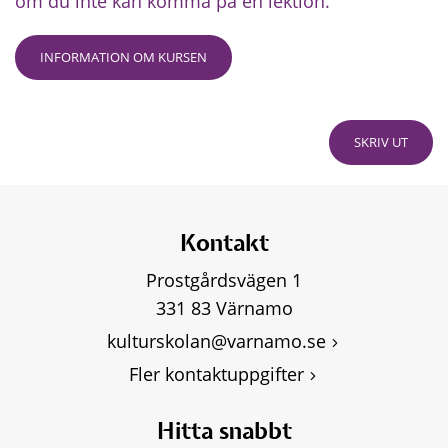
om du inte kan komma på en lektion.
INFORMATION OM KURSEN
SKRIV UT
Kontakt
Prostgårdsvägen 1
331 83 Värnamo
kulturskolan@varnamo.se
Fler kontaktuppgifter
Hitta snabbt