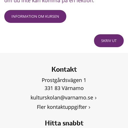
om du inte kan komma på en lektion.
INFORMATION OM KURSEN
SKRIV UT
Kontakt
Prostgårdsvägen 1
331 83 Värnamo
kulturskolan@varnamo.se
Fler kontaktuppgifter
Hitta snabbt