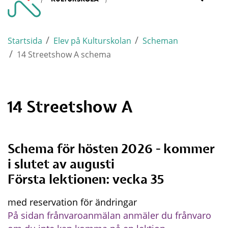
Varnamo.
mobi
/
/
Startsida
Elev på Kulturskolan
Scheman
/
14 Streetshow A schema
14 Streetshow A
Schema för hösten 2026 - kommer 
i slutet av augusti
Första lektionen: vecka 35
med reservation för ändringar
På sidan frånvaroanmälan anmäler du frånvaro 